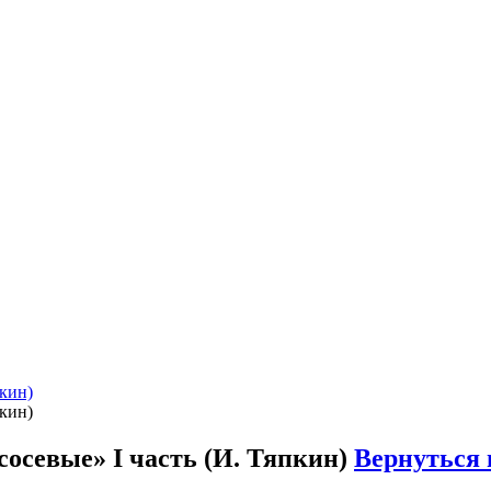
кин)
кин)
осевые» I часть (И. Тяпкин)
Вернуться 