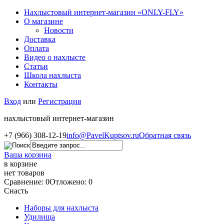
Нахлыстовый интернет-магазин «ONLY-FLY»
О магазине
Новости
Доставка
Оплата
Видео о нахлысте
Статьи
Школа нахлыста
Контакты
Вход
или
Регистрация
нахлыстовый интернет-магазин
+7 (966) 308-12-19
info@PavelKuptsov.ru
Обратная связь
Ваша корзина
в корзине
нет товаров
Сравнение: 0
Отложено: 0
Снасть
Наборы для нахлыста
Удилища