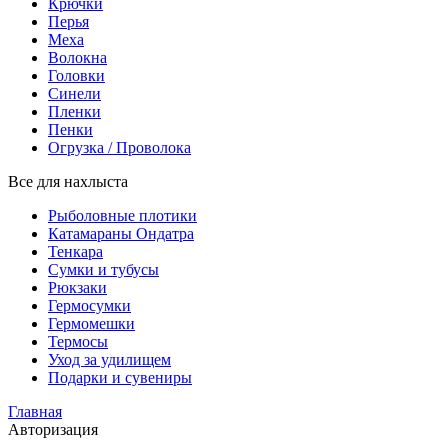
Крючки
Перья
Меха
Волокна
Головки
Синели
Пленки
Пенки
Огрузка / Проволока
Все для нахлыста
Рыболовные плотики
Катамараны Ондатра
Тенкара
Сумки и тубусы
Рюкзаки
Гермосумки
Гермомешки
Термосы
Уход за удилищем
Подарки и сувениры
Главная
Авторизация