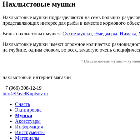
Нахлыстовые мушки
Нахлыстовые мушки подразделяются на семь больших разделов
представляющих интерес для рыбы в качестве кормового объек
Виды нахлыстовых мушек:
Сухие мушки
,
Эмеджеры
,
Нимфы
,
Нахлыстовые мушки имеют огромное количество разновидностей,
на глубине, одним словом, во всех, зачастую очень специфичес
•
Нахлыстовые мушки – купить 
нахлыстовый интернет магазин
+7 (966) 308-12-19
info@PavelKuptsov.ru
Снасть
Экипировка
Мушки
Аксессуары
Информация
Инструменты
Материалы