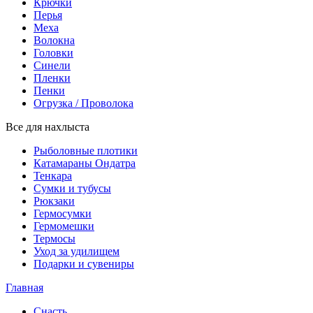
Крючки
Перья
Меха
Волокна
Головки
Синели
Пленки
Пенки
Огрузка / Проволока
Все для нахлыста
Рыболовные плотики
Катамараны Ондатра
Тенкара
Сумки и тубусы
Рюкзаки
Гермосумки
Гермомешки
Термосы
Уход за удилищем
Подарки и сувениры
Главная
Снасть