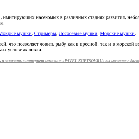
, имитирующих насекомых в различных стадиях развития, небол
та.
Мокрые мушки
,
Стримеры
,
Лососевые мушки
,
Морские мушки
.
 что позволяет ловить рыбу как в пресной, так и в морской во
ких условиях ловли.
и заказать в интернет магазине «PAVEL KUPTSOV.RU» вы можете с доста