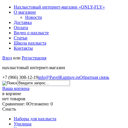
Нахлыстовый интернет-магазин «ONLY-FLY»
О магазине
Новости
Доставка
Оплата
Видео о нахлысте
Статьи
Школа нахлыста
Контакты
Вход
или
Регистрация
нахлыстовый интернет-магазин
+7 (966) 308-12-19
info@PavelKuptsov.ru
Обратная связь
Ваша корзина
в корзине
нет товаров
Сравнение: 0
Отложено: 0
Снасть
Наборы для нахлыста
Удилища