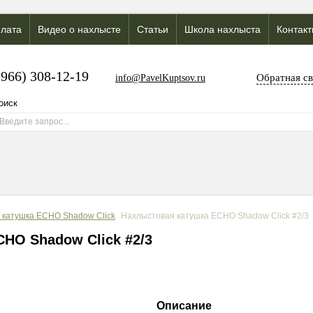
лата
Видео о нахлысте
Статьи
Школа нахлыста
Контак
(966) 308-12-19
Обратная св
info@PavelKuptsov.ru
 катушка ECHO Shadow Click
Нахлыстовая катушка ECHO Shadow Click #2/3
CHO Shadow Click #2/3
Описание