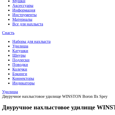
Мушки
Аксессуары
Информация
Инструменты
Материалы
Все для нахлыста
Снасть
Наборы для нахлыста
Удилища
Катушки
Шнуры
Подлески
Поводки
Колечки
Бэкинги
Коннекторы
Индикаторы
Удилища
Двуручное нахлыстовое удилище WINSTON Boron IIx Spey
Двуручное нахлыстовое удилище WINST