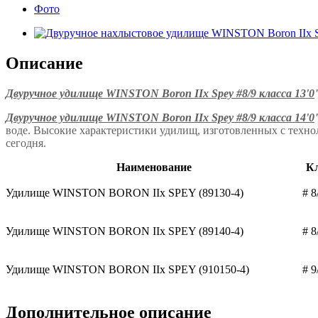
Фото
Описание
Двуручное удилище WINSTON Boron IIx Spey #8/9 класса 13'0
Двуручное удилище WINSTON Boron IIx Spey
#8/9 класса 14'0
воде. Высокие характеристики удилищ, изготовленных с технол
сегодня.
Наименование
Кл
Удилище WINSTON BORON IIx SPEY (89130-4)
# 8
Удилище WINSTON BORON IIx SPEY (89140-4)
# 8
Удилище WINSTON BORON IIx SPEY (910150-4)
# 9
Дополнительное описание