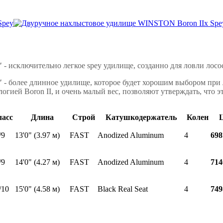
"
- исключительно легкое spey удилище, созданно для ловли лосос
"
- более длинное удилище, которое будет хорошим выбором при
огией Boron II, и очень малый вес, позволяют утверждать, что
асс
Длина
Строй
Катушкодержатель
Колен
/9
13'0" (3.97 м)
FAST
Anodized Aluminum
4
698
/9
14'0" (4.27 м)
FAST
Anodized Aluminum
4
714
/10
15'0" (4.58 м)
FAST
Black Real Seat
4
749