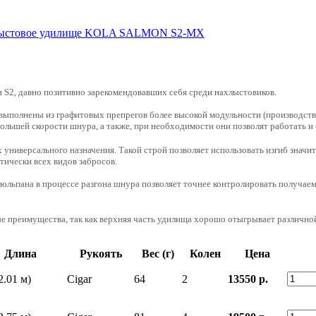
S2, давно позитивно зарекомендовавших себя среди нахлыстовиков.
ыполнены из графитовых препрегов более высокой модульности (производство
ьшей скорости шнура, а также, при необходимости они позволят работать и 
ниверсального назначения. Такой строй позволяет использовать изгиб значит
тически всех видов забросов.
тюльпана в процессе разгона шнура позволяет точнее контролировать получа
е преимущества, так как верхняя часть удилища хорошо отыгрывает различной
Длина
Рукоять
Вес (г)
Колен
Цена
2.01 м)
Cigar
64
2
13550 р.