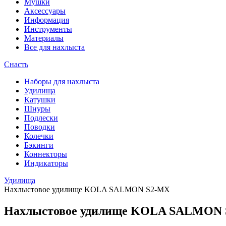
Мушки
Аксессуары
Информация
Инструменты
Материалы
Все для нахлыста
Снасть
Наборы для нахлыста
Удилища
Катушки
Шнуры
Подлески
Поводки
Колечки
Бэкинги
Коннекторы
Индикаторы
Удилища
Нахлыстовое удилище KOLA SALMON S2-MX
Нахлыстовое удилище KOLA SALMON