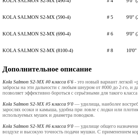
KOLA SALMON S2-MX (490-4)
# 4
9'0" (
KOLA SALMON S2-MX (590-4)
# 5
9'0" (
KOLA SALMON S2-MX (690-4)
# 6
9'0" (
KOLA SALMON S2-MX (8100-4)
# 8
10'0"
Дополнительное описание
Kola Salmon S2-MX #0 класса 6'6
- это новый вариант легкой 
забросы на эти дальности с любым шнуром от #000 до 2-го, и 
позволяет эффективно бороться с серьёзными для такого класса
Kola Salmon S2-MX #5 класса 9'0
— удилища, наиболее востреб
зарослях осоки и камыша, удобна при ловле с лодки или плотик
используемых мушек и диаметра поводков.
Kola Salmon S2-MX #6 класса 9'0
— удилище общего назначения
воздухе и высокую точность подачи мушки. С применением кор