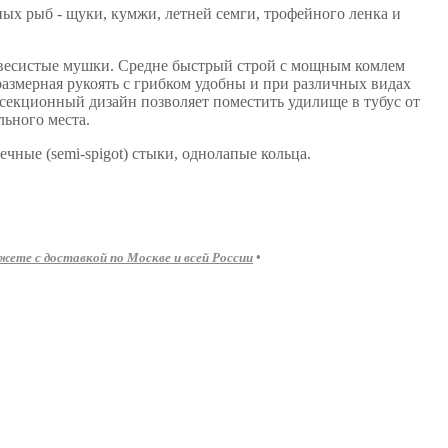
х рыб - щуки, кумжи, летней семги, трофейного ленка и
 увесистые мушки. Средне быстрый строй с мощным комлем
азмерная рукоять с грибком удобны и при различных видах
секционный дизайн позволяет поместить удилище в тубус от
льного места.
ные (semi-spigot) стыки, однолапые кольца.
те с доставкой по Москве и всей России
•