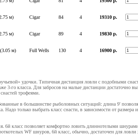
2.75 м)
Cigar
81
4
19500 р.
2.75 м)
Cigar
84
4
19310 р.
2.75 м)
Cigar
89
4
19830 р.
 (3.05 м)
Full Wells
130
4
16900 р.
«ручьевой» удочки. Типичная дистанция ловли с подобными снас
даже 3-го класса. Для забросов на малые дистанции достаточно 
 снастей трофеями.
ованные в большинстве рыболовных ситуаций: длина 9' позволя
а. Надо только выбрать класс снасти, в зависимости от размера 
. 6й класс позволяет комфортно ловить длиннотелыми шнурами
откотелых WF шнуров, 6й класс, обычно, достаточен для ловли