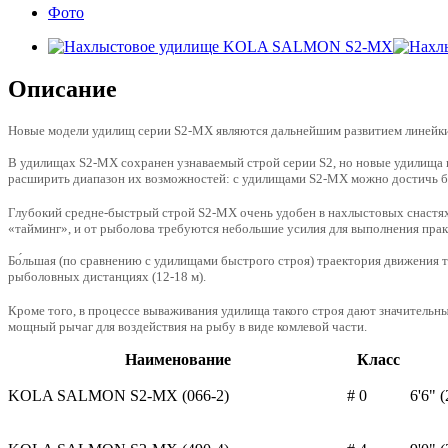
Фото
Описание
Новые модели удилищ серии S2-MX являются дальнейшим развитием линейки 
В удилищах S2-MX сохранен узнаваемый строй серии S2, но новые удилища в
расширить диапазон их возможностей: c удилищами S2-MX можно достичь бол
Глубокий средне-быстрый строй S2-MX очень удобен в нахлыстовых снастях у
«тайминг», и от рыболова требуются небольшие усилия для выполнения прак
Бо́льшая (по сравнению с удилищами быстрого строя) траектория движения 
рыболовных дистанциях (12-18 м).
Кроме того, в процессе вываживания удилища такого строя дают значительны
мощный рычаг для воздействия на рыбу в виде комлевой части.
Наименование
Класс
KOLA SALMON S2-MX (066-2)
# 0
6'6" (