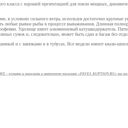
о класса с хорошей презентацией для ловли мощных, динамичны
ми, в условиях сильного ветра, используя достаточно крупные
ать любые рывки рыбы в процессе вываживания. Длинная полнор
 трофеями. Удилище имеет алюминиевый катушкодержатель. Пяти
вных сумок и, следовательно, может быть сдан в багаж без отде
кой и с завязками и в тубусах. Все модели имеют квази-шпилеч
 – купить и заказать в интернет-магазине «PAVEL KUPTSOV.RU» вы може