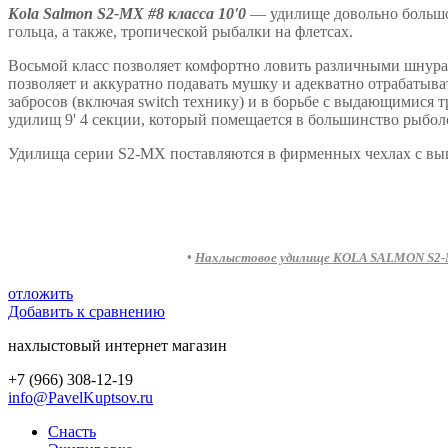
Kola Salmon S2-MX #8 класса 10'0
— удилище довольно большог
гольца, а также, тропической рыбалки на флетсах.
Восьмой класс позволяет комфортно ловить различными шнура
позволяет и аккуратно подавать мушку и адекватно отрабатыв
забросов (включая switch технику) и в борьбе с выдающимися
удилищ 9' 4 секции, который помещается в большинство рыболо
Удилища серии S2-MX поставляются в фирменных чехлах с вышив
•
Нахлыстовое удилище KOLA SALMON S2-MX
отложить
Добавить к сравнению
нахлыстовый интернет магазин
+7 (966) 308-12-19
info@PavelKuptsov.ru
Снасть