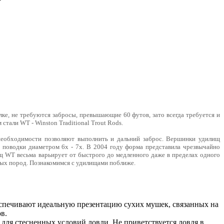
е, не требуются забросы, превышающие 60 футов, зато всегда требуется и
тали WT - Winston Traditional Trout Rods.
необходимости позволяют выполнить и дальний заброс. Вершинки удилищ
е поводки диаметром 6х - 7х. В 2004 году форма представила чрезвычайно
щ WT весьма варьирует от быстрого до медленного даже в пределах одного
ердых пород. Познакомимся с удилищами поближе.
беспечивают идеальную презентацию сухих мушек, связанных на
в.
 для стесненных условий ловли. Не приветствуется ловля в