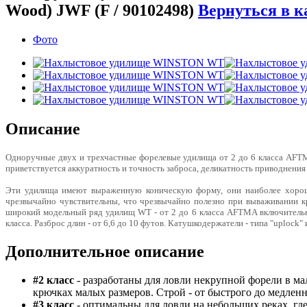
Wood) JWF (F / 90102498)
Вернуться в к
Фото
Описание
Одноручные двух и трехчастные форелевые удилища от 2 до 6 класса AFTM
приветствуется аккуратность и точность заброса, деликатность приводнения
Эти удилища имеют выраженную коническую форму, они наиболее хорошо
чрезвычайно чувствительны, что чрезвычайно полезно при вываживании кр
широкий модельный ряд удилищ WT - от 2 до 6 класса AFTMA включительно
класса. Разброс длин - от 6,6 до 10 футов. Катушкодержатели - типа "uploc
Дополнительное описание
#2 класс
- разработаны для ловли некрупной форели в ма
крючках малых размеров. Строй - от быстрого до медленн
#
3 класс
- оптимальны для ловли на небольших реках, где