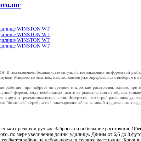
аталог
A. В подавляющем большинстве ситуаций, возникающих на форелевой рыбалк
 мушки. Множество опытных нахлыстовиков уже определились с выбором и им с
 работают при забросе на средние и короткие расстояния, однако, при 
упной форели, когда необходимо гасить ее рывки, спасая от обрыва тонки
 в двух и трехчастном исполнении. Интересно, что строй различных удили
k" или "downlock", серебристый никелированный, со вставкой из древесины тв
леньких речках и ручьях. Забросы на небольшие расстояния. О
ого, по мере увеличения длины удилища. Длины от 6,6 до 8 футо
 требуется заброс на небольшое или среднее расстояние. Хороши