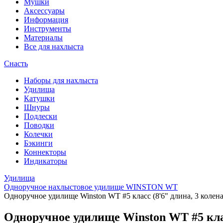
Мушки
Аксессуары
Информация
Инструменты
Материалы
Все для нахлыста
Снасть
Наборы для нахлыста
Удилища
Катушки
Шнуры
Подлески
Поводки
Колечки
Бэкинги
Коннекторы
Индикаторы
Удилища
Одноручное нахлыстовое удилище WINSTON WT
Одноручное удилище Winston WT #5 класс (8'6" длина, 3 колена, 
Одноручное удилище Winston WT #5 класс 