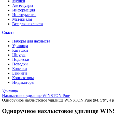
Мушки
Аксессуары
Информация
Инструменты
Материалы
Все для нахлыста
Снасть
Наборы для нахлыста
Удилища
Катушки
Шнуры
Подлески
Поводки
Колечки
Бэкинги
Коннекторы
Индикаторы
Удилища
Нахлыстовое удилище WINSTON Pure
Одноручное нахлыстовое удилище WINSTON Pure (#4, 5'9", 4 pcs, 
Одноручное нахлыстовое удилище WINSTON