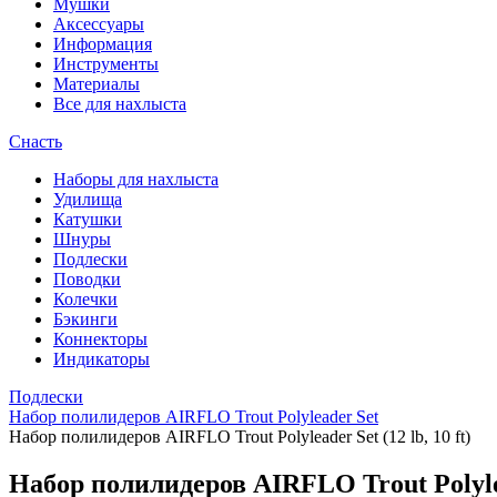
Мушки
Аксессуары
Информация
Инструменты
Материалы
Все для нахлыста
Снасть
Наборы для нахлыста
Удилища
Катушки
Шнуры
Подлески
Поводки
Колечки
Бэкинги
Коннекторы
Индикаторы
Подлески
Набор полилидеров AIRFLO Trout Polyleader Set
Набор полилидеров AIRFLO Trout Polyleader Set (12 lb, 10 ft)
Набор полилидеров AIRFLO Trout Polylead