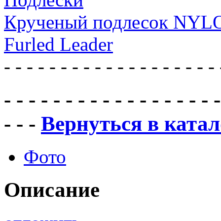
Крученый подлесок NYLO
Furled Leader
- - - - - - - - - - - - - - - - - - - 
- - - - - - - - - - - - - - - - - -
- - -
Вернуться в катал
Фото
Описание