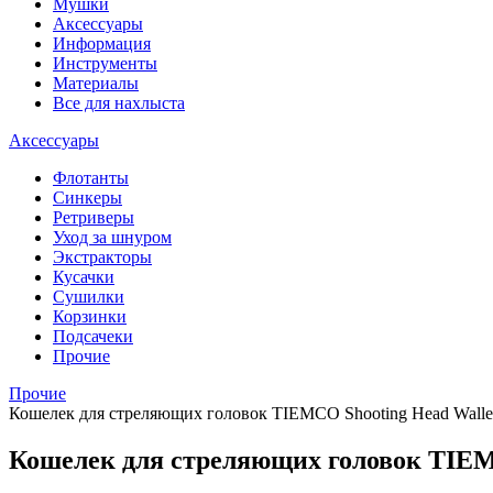
Мушки
Аксессуары
Информация
Инструменты
Материалы
Все для нахлыста
Аксессуары
Флотанты
Синкеры
Ретриверы
Уход за шнуром
Экстракторы
Кусачки
Сушилки
Корзинки
Подсачеки
Прочие
Прочие
Кошелек для стреляющих головок TIEMCO Shooting Head Walle
Кошелек для стреляющих головок TIEM