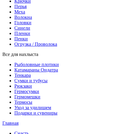
Крючки
Перья
Меха
Волокна
Головки
Синели
Пленки
Пенки
Огрузка / Проволока
Все для нахлыста
Рыболовные плотики
Катамараны Ондатра
Тенкара
Сумки и тубусы
Рюкзаки
Гермосумки
Гермомешки
Термосы
Уход за удилищем
Подарки и сувениры
Главная
Снасть