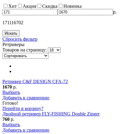
Хит
Акция
Скидка
Новинка
р.
171
1
1670
2
Сбросить фильтр
Ретриверы
Товаров на страницу:
Ретривер C&F DESIGN CFA-72
1670
р.
Выбрать
Добавить к сравнению
Готово!
Перейти в корзину?
Двойной ретривер FLY-FISHING Double Zinger
760
р.
Выбрать
Добавить к сравнению