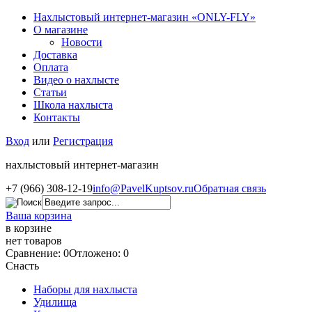
Нахлыстовый интернет-магазин «ONLY-FLY»
О магазине
Новости
Доставка
Оплата
Видео о нахлысте
Статьи
Школа нахлыста
Контакты
Вход
или
Регистрация
нахлыстовый интернет-магазин
+7 (966) 308-12-19
info@PavelKuptsov.ru
Обратная связь
Ваша корзина
в корзине
нет товаров
Сравнение: 0
Отложено: 0
Снасть
Наборы для нахлыста
Удилища