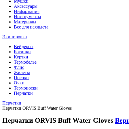
Мушки
Аксессуары
Информация
Инструменты
Материалы
Все для нахлыста
Экипировка
Вейдерсы
Ботинки
Куртки
Термобелье
Флис
Жилеты
Посохи
Очки
Термоноски
Перчатки
Перчатки
Перчатки ORVIS Buff Water Gloves
Перчатки ORVIS Buff Water Gloves
Верн