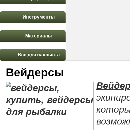
Инструменты
Материалы
Все для нахлыста
Вейдерсы
Вейде
экипир
которы
возмо