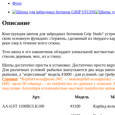
Фото
Описание
Конструкция шипов для забродных ботинков Grip Studs? устр
свою основную функцию: стержень, сделанный из твердого кар
реки озер в течение всего сезона.
Тело шипа и его наконечник обладают уникальной жесткостью 
стволы деревьев, мох, ил и глину.
Шипы достаточно просты в установке. Достаточно просто вкр
Для различных условий рыбалки выпускаются два вида шипов: 
рыбалки, а "агрессивная" модель #3000 - для условий, где треб
Справка
:
*Карбид вольфрама (WC — монокарбид вольфрама) — х
HRC около 90 единиц) — по твёрдости он сравним с алмазом.
окислению. Благодаря исключительно высокой твёрдости актив
Арт.
Модель
М
AA-GST 1100BULK100
#1100
Карбид вол