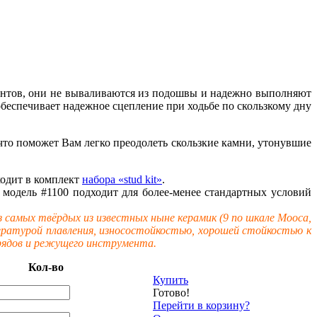
винтов, они не вываливаются из подошвы и надежно выполняют
беспечивает надежное сцепление при ходьбе по скользкому дну
что поможет Вам легко преодолеть скользкие камни, утонувшие
входит в комплект
набора «stud kit»
.
о модель #1100 подходит для более-менее стандартных условий
 самых твёрдых из известных ныне керамик (9 по шкале Мооса,
ературой плавления, износостойкостью, хорошей стойкостью к
арядов и режущего инструмента.
Кол-во
Купить
Готово!
Перейти в корзину?