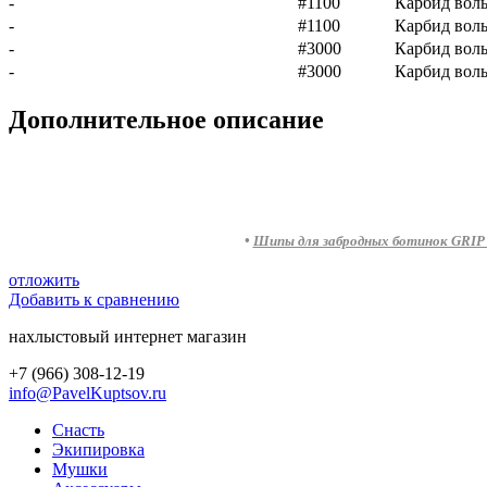
-
#1100
Карбид вол
-
#1100
Карбид вол
-
#3000
Карбид вол
-
#3000
Карбид вол
Дополнительное описание
•
Шипы для забродных ботинок GRIP 
отложить
Добавить к сравнению
нахлыстовый интернет магазин
+7 (966) 308-12-19
info@PavelKuptsov.ru
Снасть
Экипировка
Мушки