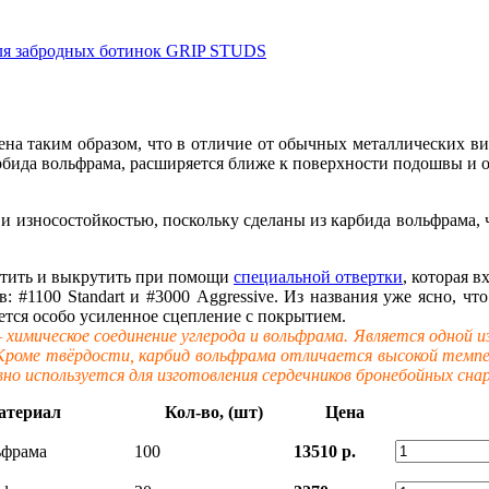
оена таким образом, что в отличие от обычных металлических 
бида вольфрама, расширяется ближе к поверхности подошвы и о
и износостойкостью, поскольку сделаны из карбида вольфрама, 
утить и выкрутить при помощи
специальной отвертки
, которая 
#1100 Standart и #3000 Aggressive. Из названия уже ясно, чт
уется особо усиленное сцепление с покрытием.
имическое соединение углерода и вольфрама. Является одной из
 Кроме твёрдости, карбид вольфрама отличается высокой темп
но используется для изготовления сердечников бронебойных сн
атериал
Кол-во, (шт)
Цена
ьфрама
100
13510 р.