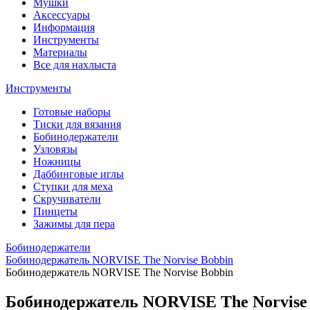
Мушки
Аксессуары
Информация
Инструменты
Материалы
Все для нахлыста
Инструменты
Готовые наборы
Тиски для вязания
Бобинодержатели
Узловязы
Ножницы
Даббинговые иглы
Ступки для меха
Скручиватели
Пинцеты
Зажимы для пера
Бобинодержатели
Бобинодержатель NORVISE The Norvise Bobbin
Бобинодержатель NORVISE The Norvise Bobbin
Бобинодержатель NORVISE The Norvise