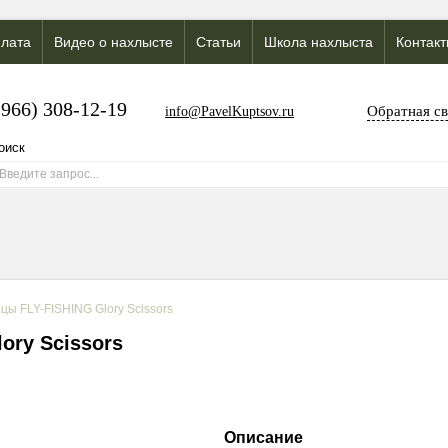
лата
Видео о нахлысте
Статьи
Школа нахлыста
Контак
(966) 308-12-19
Обратная св
info@PavelKuptsov.ru
цы FLY-FISHING Glory Scissors
ory Scissors
Описание