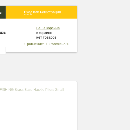
ты
Вход
или
Регистрация
Ваша корзина
язь
в корзине
нет товаров
Сравнение: 0
Отложено: 0
ISHING Brass Base Hackle Pliers Small
вернуться в каталог