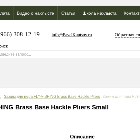
лата
Видео о нахлысте
Статьи
Школа нахлыста
Контак
(966) 308-12-19
Обратная св
info@PavelKuptsov.ru
а
Зажим для пера FLY-FISHING Brass Base Hackle Pliers
Зажим для пера FLY-F
ING Brass Base Hackle Pliers Small
Описание