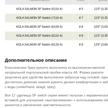
Наименование
Класс
Длина
KOLA SALMON SF Switch (5110-4)
# 5
11'0" (3.35
KOLA SALMON SF Switch (7110-4)
# 7
11'0" (3.35
KOLA SALMON SF Switch (8100-4)
# 8
10'0" (3.05
KOLA SALMON SF Switch (8110-4)
# 8
11'0" (3.35
KOLA SALMON SF Switch (8126-4)
# 8
12'6" (3.84
Дополнительное описание
Классическая Spey-рукоять выполнена из высококачественной
натуральной португальской пробки класса 4A. Форма рукояти
укорочена для удобства выполнения забросов над головой, одн
достаточно длинная нижняя рукоять делает комфортными и за
с воды (underhand, skagit, spey).
Все 11' удилища SF switch серии имеют тюльпан с керамическо
вставкой для улучшения «выстреливания» с использованием о
ранингов и увеличения чувствительности.