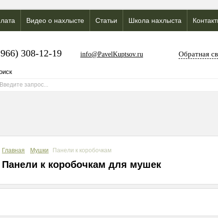
лата
Видео о нахлысте
Статьи
Школа нахлыста
Контак
(966) 308-12-19
Обратная св
info@PavelKuptsov.ru
Главная
Мушки
Панели к коробочкам
Панели к коробочкам для мушек