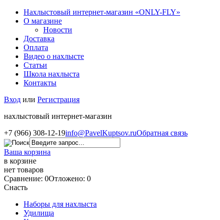
Нахлыстовый интернет-магазин «ONLY-FLY»
О магазине
Новости
Доставка
Оплата
Видео о нахлысте
Статьи
Школа нахлыста
Контакты
Вход
или
Регистрация
нахлыстовый интернет-магазин
+7 (966) 308-12-19
info@PavelKuptsov.ru
Обратная связь
Ваша корзина
в корзине
нет товаров
Сравнение: 0
Отложено: 0
Снасть
Наборы для нахлыста
Удилища