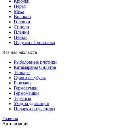
Крючки
Перья
Меха
Волокна
Головки
Синели
Пленки
Пенки
Огрузка / Проволока
Все для нахлыста
Рыболовные плотики
Катамараны Ондатра
Тенкара
Сумки и тубусы
Рюкзаки
Гермосумки
Гермомешки
Термосы
Уход за удилищем
Подарки и сувениры
Главная
Авторизация