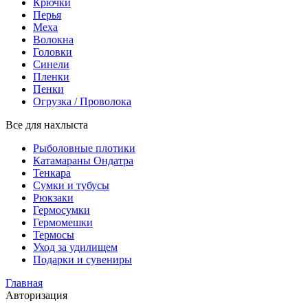
Крючки
Перья
Меха
Волокна
Головки
Синели
Пленки
Пенки
Огрузка / Проволока
Все для нахлыста
Рыболовные плотики
Катамараны Ондатра
Тенкара
Сумки и тубусы
Рюкзаки
Гермосумки
Гермомешки
Термосы
Уход за удилищем
Подарки и сувениры
Главная
Авторизация