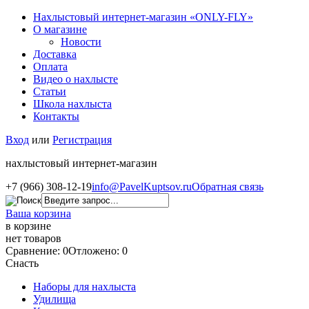
Нахлыстовый интернет-магазин «ONLY-FLY»
О магазине
Новости
Доставка
Оплата
Видео о нахлысте
Статьи
Школа нахлыста
Контакты
Вход
или
Регистрация
нахлыстовый интернет-магазин
+7 (966) 308-12-19
info@PavelKuptsov.ru
Обратная связь
Ваша корзина
в корзине
нет товаров
Сравнение: 0
Отложено: 0
Снасть
Наборы для нахлыста
Удилища